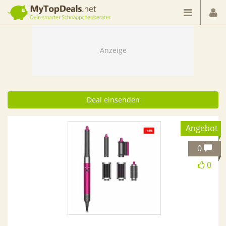
Dein smarter Schnäppchenberater
Deal einsenden
Angebot
0
0