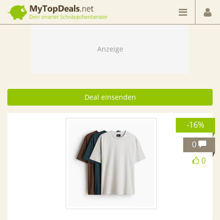
Dein smarter Schnäppchenberater
Deal einsenden
-16%
0
0