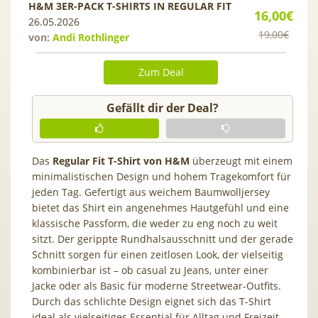
H&M 3ER-PACK T-SHIRTS IN REGULAR FIT
16,00€
26.05.2026
19,00€
von:
Andi Rothlinger
Zum Deal
Gefällt dir der Deal?
Das
Regular Fit T-Shirt von H&M
überzeugt mit einem
minimalistischen Design und hohem Tragekomfort für
jeden Tag. Gefertigt aus weichem Baumwolljersey
bietet das Shirt ein angenehmes Hautgefühl und eine
klassische Passform, die weder zu eng noch zu weit
sitzt. Der gerippte Rundhalsausschnitt und der gerade
Schnitt sorgen für einen zeitlosen Look, der vielseitig
kombinierbar ist – ob casual zu Jeans, unter einer
Jacke oder als Basic für moderne Streetwear-Outfits.
Durch das schlichte Design eignet sich das T-Shirt
ideal als vielseitiges Essential für Alltag und Freizeit.