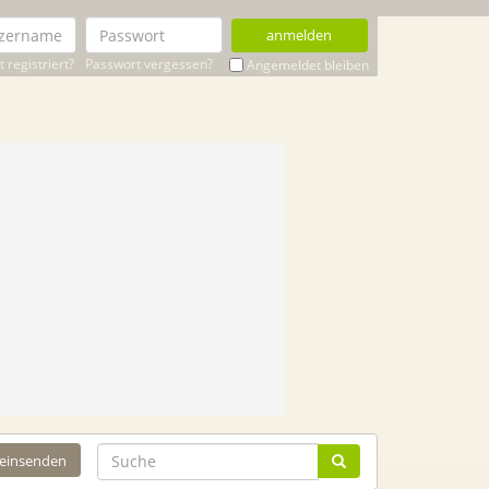
anmelden
 registriert?
Passwort vergessen?
Angemeldet bleiben
 einsenden