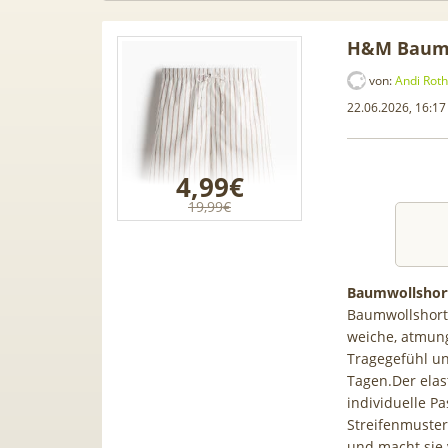
H&M Baumw
von:
Andi Roth
22.06.2026, 16:17
4,99€
19,99€
Baumwollshort
Baumwollshorts
weiche, atmun
 Samsung
50€ Wechselbonus! 🎉 50GB 5G
TOP 
Tragegefühl un
 für 189€ +
Vodafone Allnet für 7,99€ mtl.
TV
Tagen.Der elas
afone Allnet
| 0,00€ Anschlusskosten | eff.
wai
individuelle 
0€ BONUS
5,91€
Streifenmuster
und macht sie v