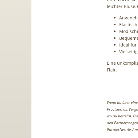
leichter Bluse.
Angeneh
Elastisc
Modische
Bequeme 
Ideal fü
Vielseiti
Eine unkompliz
Flair.
Wenn du über einen 
Provision als Vergü
wo du bestellst. D
den Partnerprogr
PartnerNet. Als Am