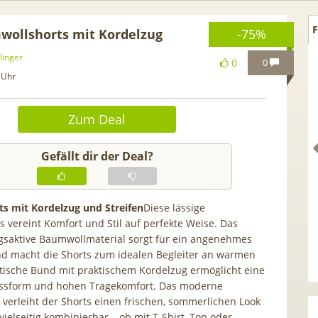
F
ollshorts mit Kordelzug
-75%
linger
0
0
 Uhr
Zum Deal
Gefällt dir der Deal?
s mit Kordelzug und Streifen
Diese lässige
 vereint Komfort und Stil auf perfekte Weise. Das
gsaktive Baumwollmaterial sorgt für ein angenehmes
🍿 Netflix Standard + 300
TCL tragbares 3-in-1
d macht die Shorts zum idealen Begleiter an warmen
-Sender (280 in HD) via
Klimagerät | Kühlen /
tische Bund mit praktischem Kordelzug ermöglicht eine
pu.tv Perfect Plus ab 9€
Luftentfeuchten | 9.000 B
Passform und hohen Tragekomfort. Das moderne
mtl.
App- & Smart-Home-
 verleiht der Shorts einen frischen, sommerlichen Look
Integration
ielseitig kombinierbar – ob mit T-Shirt, Top oder