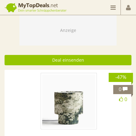
Dein smarter Schnäppchenberater
Deal einsenden
-47%
0
0