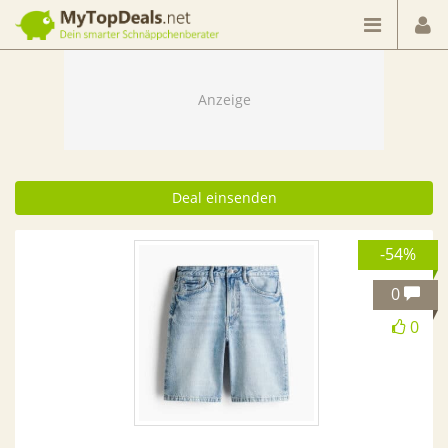
Dein smarter Schnäppchenberater
Deal einsenden
-54%
0
0