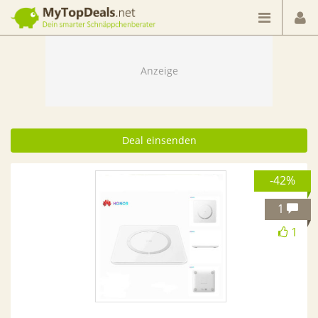
Dein smarter Schnäppchenberater
Deal einsenden
-42%
1
1