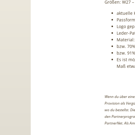
Größen: W27 – 
aktuelle 
Passform
Logo gep
Leder-Pa
Material
bzw. 70%
bzw. 91%
Es ist m
Maß etwa
Wenn du über einen 
Provision als Vergü
wo du bestellst. D
den Partnerprogr
PartnerNet. Als Am