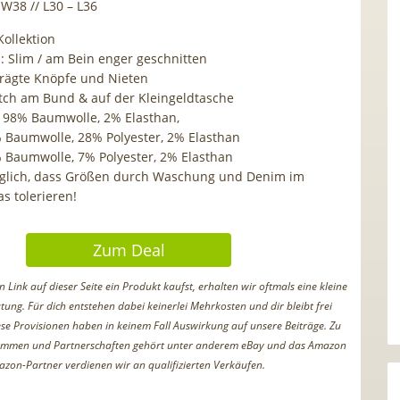
W38 // L30 – L36
Kollektion
: Slim / am Bein enger geschnitten
rägte Knöpfe und Nieten
tch am Bund & auf der Kleingeldtasche
: 98% Baumwolle, 2% Elasthan,
 Baumwolle, 28% Polyester, 2% Elasthan
 Baumwolle, 7% Polyester, 2% Elasthan
öglich, dass Größen durch Waschung und Denim im
s tolerieren!
Zum Deal
Link auf dieser Seite ein Produkt kaufst, erhalten wir oftmals eine kleine
tung. Für dich entstehen dabei keinerlei Mehrkosten und dir bleibt frei
iese Provisionen haben in keinem Fall Auswirkung auf unsere Beiträge. Zu
ammen und Partnerschaften gehört unter anderem eBay und das Amazon
azon-Partner verdienen wir an qualifizierten Verkäufen.