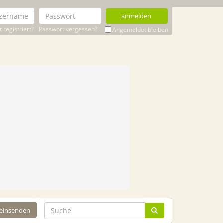
anmelden
 registriert?
Passwort vergessen?
Angemeldet bleiben
 einsenden