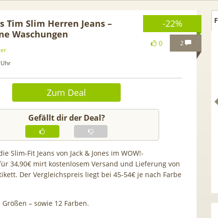
F
es Tim Slim Herren Jeans –
-22%
ene Waschungen
0
2
ger
 Uhr
Zum Deal
Gefällt dir der Deal?
die Slim-Fit Jeans von Jack & Jones im WOW!-
ür 34,90€ mirt kostenlosem Versand und Lieferung von
f. GRATIS!] 📲 Samsung
50€ Wechselbonus! 🎉 50GB
kett. Der Vergleichspreis liegt bei 45-54€ je nach Farbe
y S26 (256GB) für 169€ +
Vodafone Allnet für 7,99€ m
G Otelo Vodafone Allnet
| 0,00€ Anschlusskosten | e
e Größen – sowie 12 Farben.
r 19,99€ + 50€ BONUS
5,91€