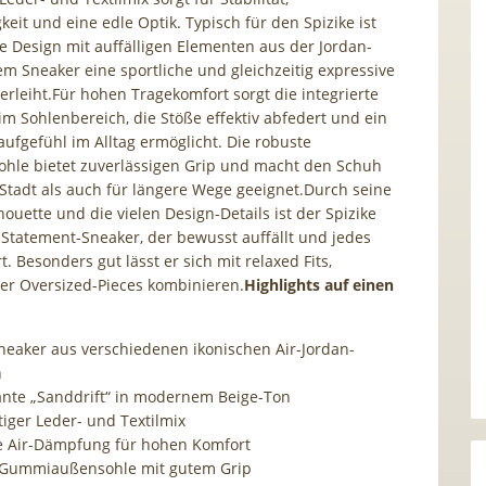
keit und eine edle Optik. Typisch für den Spizike ist
he Design mit auffälligen Elementen aus der Jordan-
dem Sneaker eine sportliche und gleichzeitig expressive
erleiht.Für hohen Tragekomfort sorgt die integrierte
m Sohlenbereich, die Stöße effektiv abfedert und ein
fgefühl im Alltag ermöglicht. Die robuste
le bietet zuverlässigen Grip und macht den Schuh
 Stadt als auch für längere Wege geeignet.Durch seine
ouette und die vielen Design-Details ist der Spizike
 Statement-Sneaker, der bewusst auffällt und jedes
t. Besonders gut lässt er sich mit relaxed Fits,
er Oversized-Pieces kombinieren.
Highlights auf einen
neaker aus verschiedenen ikonischen Air-Jordan-
n
ante „Sanddrift“ in modernem Beige-Ton
iger Leder- und Textilmix
e Air-Dämpfung für hohen Komfort
 Gummiaußensohle mit gutem Grip