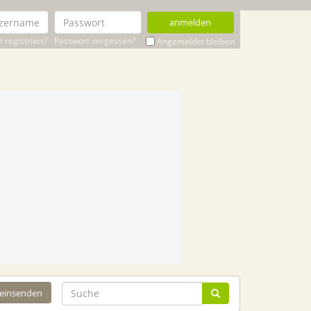
anmelden
 registriert?
Passwort vergessen?
Angemeldet bleiben
 einsenden