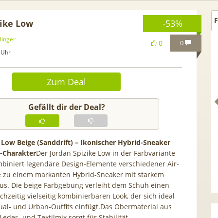
F
zike Low
-53%
linger
0
0
 Uhr
Zum Deal
Gefällt dir der Deal?
 Low Beige (Sanddrift) – Ikonischer Hybrid-Sneaker
-Charakter
Der Jordan Spizike Low in der Farbvariante
mbiniert legendäre Design-Elemente verschiedener Air-
 Netflix Standard + 300
TCL tragbares 3-in-1
e zu einem markanten Hybrid-Sneaker mit starkem
ender (280 in HD) via
Klimagerät | Kühlen /
us. Die beige Farbgebung verleiht dem Schuh einen
.tv Perfect Plus ab 9€
Luftentfeuchten | 9.000 BTU
hzeitig vielseitig kombinierbaren Look, der sich ideal
mtl.
App- & Smart-Home-
sual- und Urban-Outfits einfügt.Das Obermaterial aus
Integration
der- und Textilmix sorgt für Stabilität,