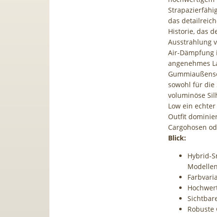
Strapazierfähig
das detailreic
Historie, das 
Ausstrahlung v
Air-Dämpfung i
angenehmes Lau
Gummiaußensoh
sowohl für die
voluminöse Silh
Low ein echter
Outfit dominier
Cargohosen od
Blick:
Hybrid-S
Modelle
Farbvari
Hochwert
Sichtbar
Robuste