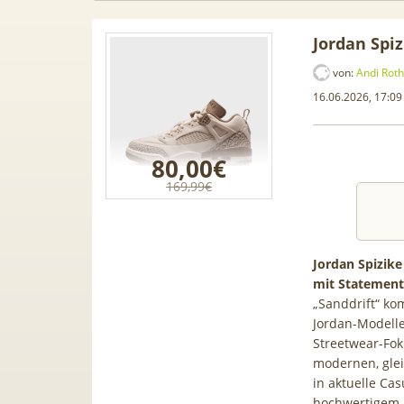
Jordan Spi
von:
Andi Roth
16.06.2026, 17:09
80,00€
169,99€
Jordan Spizike
mit Statement
„Sanddrift“ ko
 Samsung
50€ Wechselbonus! 🎉 50GB 5G
TOP 🍿
Jordan-Modell
für 189€ +
Vodafone Allnet für 7,99€ mtl.
TV-S
Streetwear-Fok
one Allnet
| 0,00€ Anschlusskosten | eff.
waipu
modernen, gleic
 BONUS
5,91€
in aktuelle Ca
hochwertigem Le