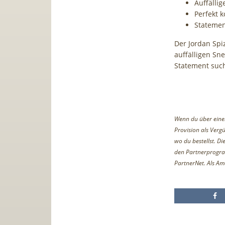
Auffällig
Perfekt 
Statemen
Der Jordan Spiz
auffälligen Sn
Statement suc
Wenn du über einen 
Provision als Vergü
wo du bestellst. D
den Partnerprogr
PartnerNet. Als Am