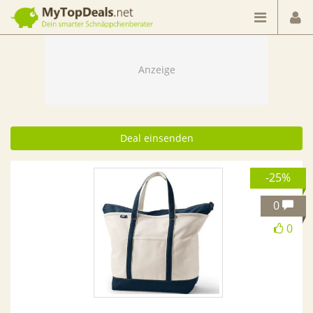
Dein smarter Schnäppchenberater
Deal einsenden
-25%
0
0