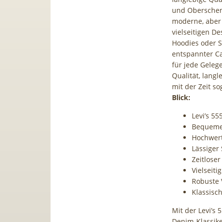
und Oberschenk
moderne, aber 
vielseitigen De
Hoodies oder S
entspannter Ca
für jede Geleg
Qualität, lang
mit der Zeit s
Blick:
Levi’s 55
Bequeme 
Hochwert
Lässiger
Zeitloser
Vielseiti
Robuste 
Klassisc
Mit der Levi’s
Denim-Klassiker