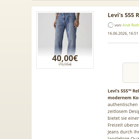
Levi‘s 555 
von:
Andi Roth
16.06.2026, 16:51
40,00€
79,95€
Levi’s 555™ Re
modernem Ko
authentischen
 Samsung
50€ Wechselbonus! 🎉 50GB 5G
TOP 
zeitlosem Desi
für 189€ +
Vodafone Allnet für 7,99€ mtl.
TV-
bietet sie eine
fone Allnet
| 0,00€ Anschlusskosten | eff.
waip
Freizeit überz
€ BONUS
5,91€
Jeans durch ih
langlebige Qua