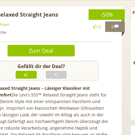
F
Relaxed Straight Jeans
-50%
linger
0
0
 Uhr
Zum Deal
Gefällt dir der Deal?
laxed Straight Jeans – Lässiger Klassiker mit
mfort
Die Levi’s 555™ Relaxed Straight Jeans steht für
 Denim-Style mit einer entspannten Passform und
 Netflix Standard + 300
TCL tragbares 3-in-1
gn. Inspiriert von klassischen Workwear-Silhouetten
Sender (280 in HD) via
Klimagerät | Kühlen /
n lässigen Look, der sowohl im Alltag als auch in der
u.tv Perfect Plus ab 9€
Luftentfeuchten | 9.000 BT
eugt.Gefertigt aus hochwertigem Denim überzeugt die
mtl.
App- & Smart-Home-
re robuste Verarbeitung, angenehme Haptik und
Integration
lität. Die Relaxed-Fit-Passform sitzt bequem an Hüfte