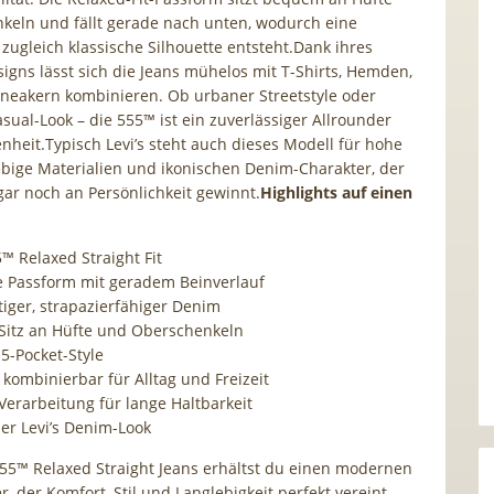
eln und fällt gerade nach unten, wodurch eine
zugleich klassische Silhouette entsteht.Dank ihres
signs lässt sich die Jeans mühelos mit T-Shirts, Hemden,
neakern kombinieren. Ob urbaner Streetstyle oder
sual-Look – die 555™ ist ein zuverlässiger Allrounder
enheit.Typisch Levi’s steht auch dieses Modell für hohe
lebige Materialien und ikonischen Denim-Charakter, der
ogar noch an Persönlichkeit gewinnt.
Highlights auf einen
5™ Relaxed Straight Fit
Passform mit geradem Beinverlauf
iger, strapazierfähiger Denim
 Sitz an Hüfte und Oberschenkeln
 5-Pocket-Style
g kombinierbar für Alltag und Freizeit
Verarbeitung für lange Haltbarkeit
her Levi’s Denim-Look
 555™ Relaxed Straight Jeans erhältst du einen modernen
, der Komfort, Stil und Langlebigkeit perfekt vereint