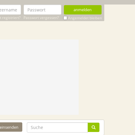
anmelden
 registriert?
Passwort vergessen?
Angemeldet bleiben
 einsenden