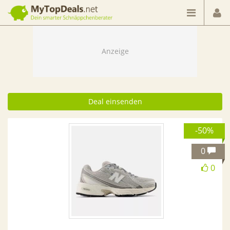
Dein smarter Schnäppchenberater
Deal einsenden
-50%
0
0