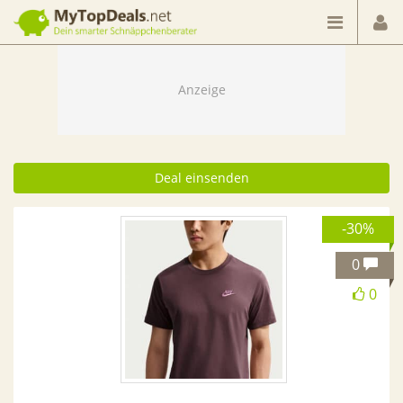
Dein smarter Schnäppchenberater
Deal einsenden
-30%
0
0