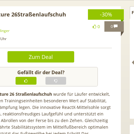
F
ture 26Straßenlaufschuh
-30%
0
0
linger
 Uhr
Zum Deal
Gefällt dir der Deal?
ture 26 Straßenlaufschuh
wurde für Läufer entwickelt,
en Trainingseinheiten besonderen Wert auf Stabilität,
iPhone 17 (256GB) für
[Eff. GRATIS!] 📲 Samsung
mpfung legen. Die innovative ReactX-Mittelsohle sorgt
0GB Vodafone 5G für
Galaxy S26 (256GB) für 169€ +
s, reaktionsfreudiges Laufgefühl und unterstützt ein
tl. (+ 100€ Bonus) |
50GB 5G Otelo Vodafone Allnet
Abrollen von der Ferse bis zu den Zehen. Gleichzeitig
29,99€ mit GigaKombi
für 19,99€ + 50€ BONUS
ährte Stabilitätssystem im Mittelfußbereich optimalen
stützt das Fußgewölbe bei jedem Schritt.Das