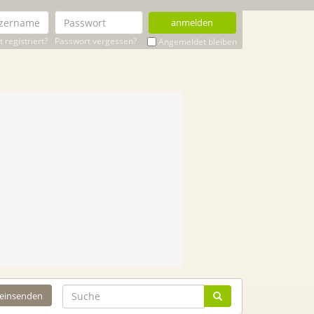
anmelden
 registriert?
Passwort vergessen?
Angemeldet bleiben
 einsenden