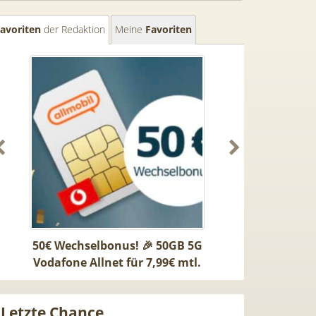
avoriten
der Redaktion
Meine
Favoriten
50€ Wechselbonus! 🎉 50GB 5G
TOP 🍿 Netflix S
Vodafone Allnet für 7,99€ mtl.
TV-Sender (280
| 0,00€ Anschlusskosten | eff.
waipu.tv Perfec
5,91€
mtl.
Letzte Chance