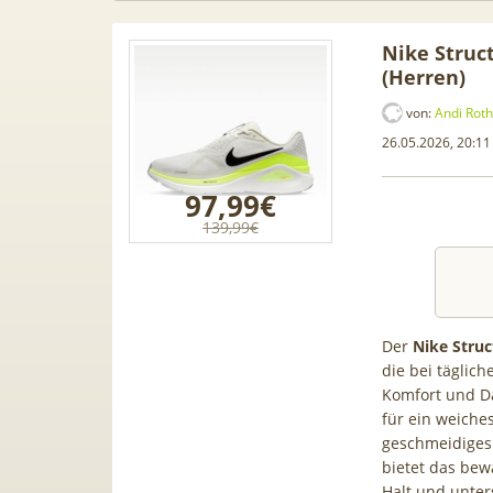
Nike Struc
(Herren)
von:
Andi Roth
26.05.2026, 20:11
97,99€
139,99€
Der
Nike Struc
die bei täglich
ntendo
Audi Gebrauchtwagen Leasing
📱 Apple 
Komfort und Dä
,99€ +
ab 229€ mtl. 🚘 Audi A1, A3, S5,
199€ + 7
für ein weiche
et für
Q3, SQ5 & viele mehr
34,99€ m
geschmeidiges 
Bonus
80GB für 
bietet das bew
Halt und unter