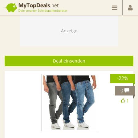
Dein smarter Schnäppchenberater
Deal einsenden
-22%
0
1