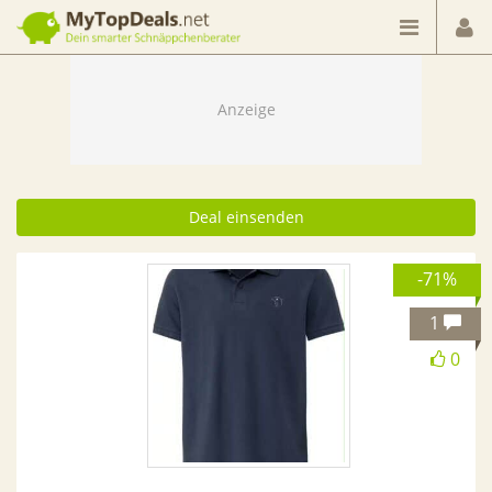
Dein smarter Schnäppchenberater
Deal einsenden
-71%
1
0