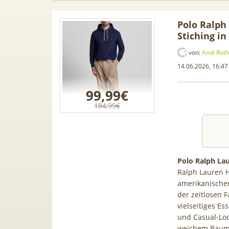
Polo Ralph
Stiching i
von:
Andi Roth
14.06.2026, 16:47
99,99€
184,99€
Polo Ralph Lau
Ralph Lauren H
n Leasing
📱 Apple iPhone 17 (256GB) für
[Eff
amerikanische
1, A3, S5,
199€ + 70GB Vodafone 5G für
Galaxy
der zeitlosen 
 mehr
34,99€ mtl. (+ 100€ Bonus) |
50GB 5G
vielseitiges Es
80GB für 29,99€ mit GigaKombi
für
und Casual-Loo
weichem Baumw