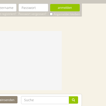
anmelden
 registriert?
Passwort vergessen?
Angemeldet bleiben
 einsenden