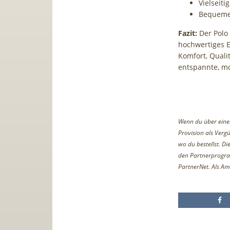
Vielseiti
Bequeme,
Fazit:
Der Polo 
hochwertiges E
Komfort, Qualit
entspannte, m
Wenn du über einen 
Provision als Vergü
wo du bestellst. D
den Partnerprogr
PartnerNet. Als Am