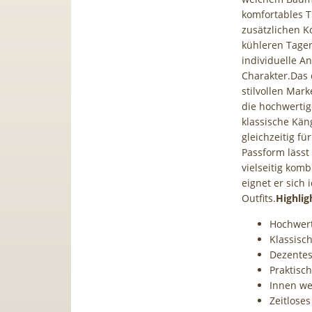
komfortables T
zusätzlichen K
kühleren Tagen
individuelle A
Charakter.Das 
stilvollen Mark
die hochwertig
klassische Kän
gleichzeitig f
Passform lässt
vielseitig kom
eignet er sich 
Outfits.
Highlig
Hochwert
Klassisc
Dezentes
Praktisc
Innen we
Zeitlose