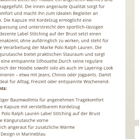
ragegefühl. Die innen angeraute Qualität sorgt für
omfort und macht ihn zum idealen Begleiter an
. Die Kapuze mit Kordelzug ermöglicht eine
npassung und unterstreicht den sportlich-lässigen
dezente Label Stitching auf der Brust setzt einen
enakzent, ohne aufdringlich zu wirken, und steht für
e Verarbeitung der Marke Polo Ralph Lauren. Die
gurutasche bietet praktischen Stauraum und sorgt
ür eine entspannte Silhouette.Durch seine reguläre
 sich der Hoodie sowohl solo als auch im Layering-Look
binieren – etwa mit Jeans, Chinos oder Jogpants. Damit
ideal für Alltag, Freizeit oder entspannte Wochenend-
hts:
iger Baumwollmix für angenehmen Tragekomfort
he Kapuze mit verstellbarem Kordelzug
 Polo Ralph Lauren Label Stitching auf der Brust
he Kängurutasche vorne
ich angeraut für zusätzliche Wärme
s Design in Marineblau