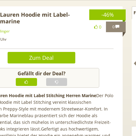
F
 Lauren Hoodie mit Label-
-46%
n marine
0
0
linger
 Uhr
Zum Deal
Gefällt dir der Deal?
ren Hoodie mit Label Stitching Herren Marine
Der Polo
oodie mit Label Stitching vereint klassischen
. GRATIS!] 📲 Samsung
50€ Wechselbonus! 🎉 50GB 
n Preppy-Style mit modernem Streetwear-Komfort. In
 S26 (256GB) für 169€ +
Vodafone Allnet für 7,99€ mt
Farbe Marineblau präsentiert sich der Hoodie als
 Otelo Vodafone Allnet
| 0,00€ Anschlusskosten | ef
sential, das sich mühelos in unterschiedlichste Freizeit-
 19,99€ + 50€ BONUS
5,91€
ks integrieren lässt.Gefertigt aus hochwertigem,
ollmix bietet der Hoodie ein angenehm warmes und