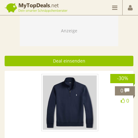
Dein smarter Schnäppchenberater
Deal einsenden
-30%
0
0