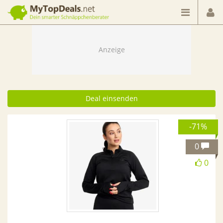
Dein smarter Schnäppchenberater
Deal einsenden
-71%
0
0