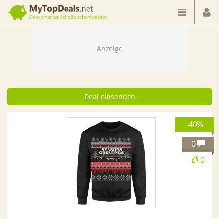
Dein smarter Schnäppchenberater
Deal einsenden
-40%
0
0