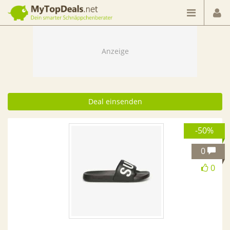
Dein smarter Schnäppchenberater
Deal einsenden
-50%
0
0