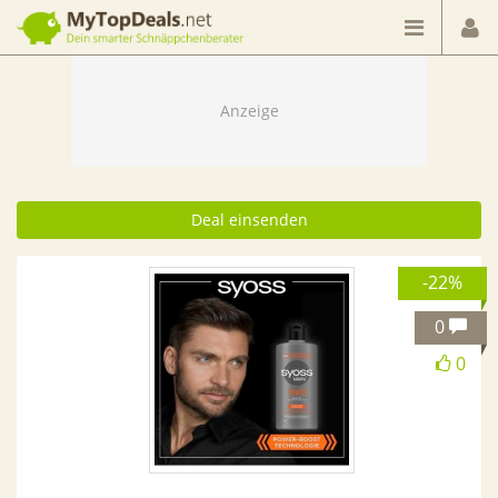
Dein smarter Schnäppchenberater
Deal einsenden
-22%
0
0