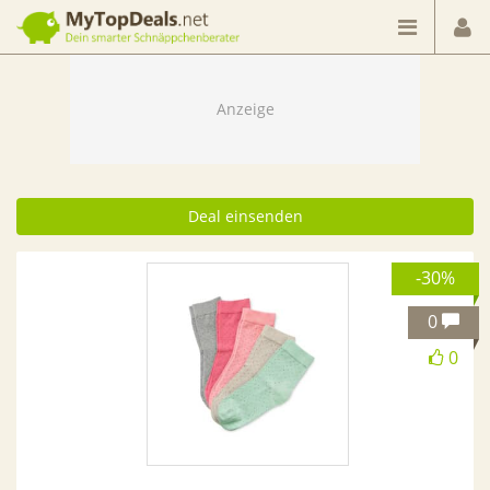
Dein smarter Schnäppchenberater
Deal einsenden
-30%
0
0