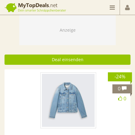
Dein smarter Schnäppchenberater
Deal einsenden
-24%
0
0