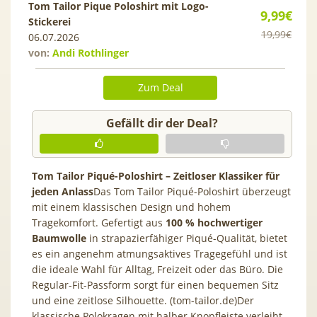
Tom Tailor Pique Poloshirt mit Logo-
9,99€
Stickerei
19,99€
06.07.2026
von:
Andi Rothlinger
Zum Deal
Gefällt dir der Deal?
Tom Tailor Piqué-Poloshirt – Zeitloser Klassiker für
jeden Anlass
Das Tom Tailor Piqué-Poloshirt überzeugt
mit einem klassischen Design und hohem
Tragekomfort. Gefertigt aus
100 % hochwertiger
Baumwolle
in strapazierfähiger Piqué-Qualität, bietet
es ein angenehm atmungsaktives Tragegefühl und ist
die ideale Wahl für Alltag, Freizeit oder das Büro. Die
Regular-Fit-Passform sorgt für einen bequemen Sitz
und eine zeitlose Silhouette. (tom-tailor.de)Der
klassische Polokragen mit halber Knopfleiste verleiht