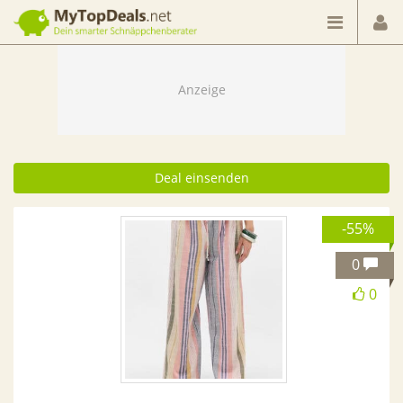
Dein smarter Schnäppchenberater
Deal einsenden
-55%
0
0