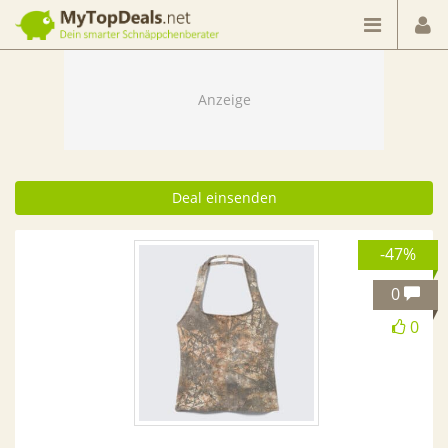
Dein smarter Schnäppchenberater
Deal einsenden
-47%
0
0