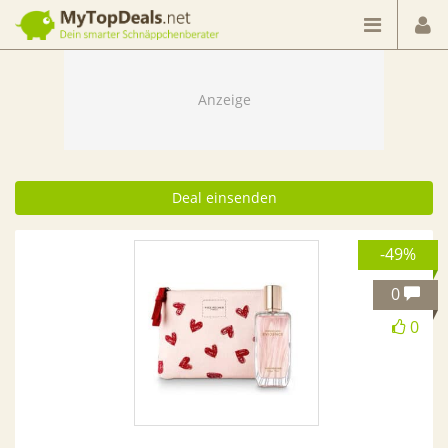
Dein smarter Schnäppchenberater
Deal einsenden
-49%
0
0