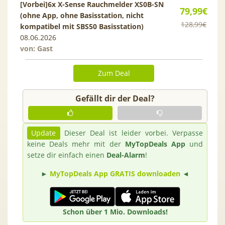
[Vorbei]
6x X-Sense Rauchmelder XS0B-SN
79,99€
(ohne App, ohne Basisstation, nicht
128,99€
kompatibel mit SBS50 Basisstation)
08.06.2026
von: Gast
Zum Deal
Gefällt dir der Deal?
Update
Dieser Deal ist leider vorbei. Verpasse
keine Deals mehr mit der
MyTopDeals App
und
setze dir einfach einen
Deal-Alarm
!
►
MyTopDeals App GRATIS downloaden
◄
Schon über 1 Mio. Downloads!