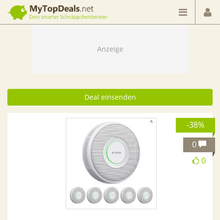
Dein smarter Schnäppchenberater
Deal einsenden
-38%
0
0