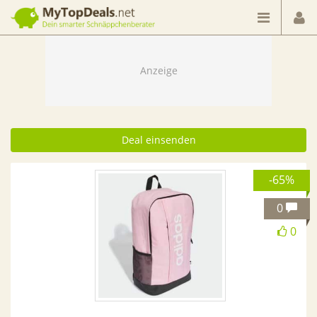
Dein smarter Schnäppchenberater
Deal einsenden
-65%
0
0