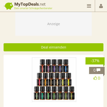
Dein smarter Schnäppchenberater
Deal einsenden
-37%
0
0