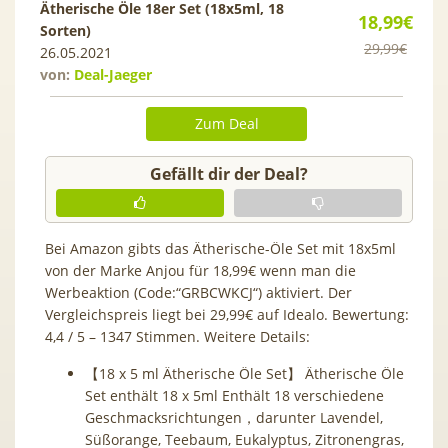
Ätherische Öle 18er Set (18x5ml, 18
18,99€
Sorten)
29,99€
26.05.2021
von:
Deal-Jaeger
Zum Deal
Gefällt dir der Deal?
Bei Amazon gibts das Ätherische-Öle Set mit 18x5ml
von der Marke Anjou für 18,99€ wenn man die
Werbeaktion (Code:“GRBCWKCJ“) aktiviert. Der
Vergleichspreis liegt bei 29,99€ auf Idealo. Bewertung:
4,4 / 5 – 1347 Stimmen. Weitere Details:
【18 x 5 ml Ätherische Öle Set】 Ätherische Öle
Set enthält 18 x 5ml Enthält 18 verschiedene
Geschmacksrichtungen，darunter Lavendel,
Süßorange, Teebaum, Eukalyptus, Zitronengras,