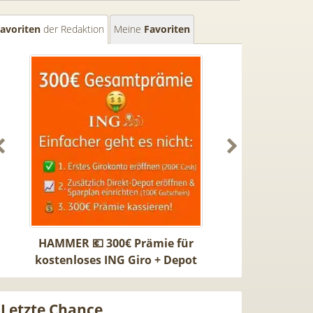
avoriten
der Redaktion
Meine
Favoriten
0
HAMMER 💶 300€ Prämie für
40€ Gutschei
0W
kostenloses ING Giro + Depot
Switch 2 Pokop
(1.000€ Geldeingang / U28) +
50GB 5G Vodaf
gratis VISA + 3,75% Zinsen
29,99€ mtl. 
Letzte Chance