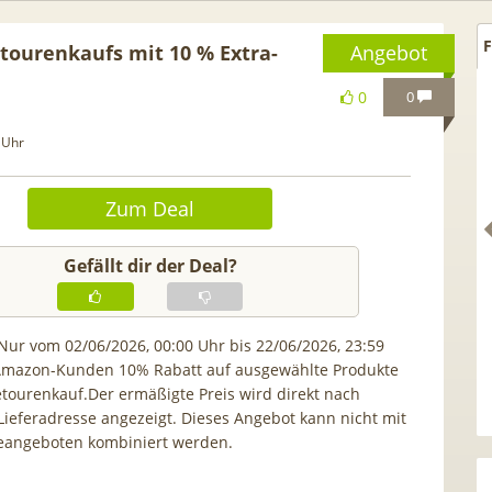
F
ourenkaufs mit 10 % Extra-
Angebot
0
0
 Uhr
Zum Deal
Gefällt dir der Deal?
 Nur vom 02/06/2026, 00:00 Uhr bis 22/06/2026, 23:59
 Amazon-Kunden 10% Rabatt auf ausgewählte Produkte
s. Idealo!] Gratis Pixel
Anker SOLIX Solarbank E160
ourenkauf.Der ermäßigte Preis wird direkt nach
 Google Pixel 10a für
Gen2 🔋 1600Wh mit integr. 
Lieferadresse angezeigt. Dieses Angebot kann nicht mit
0GB Vodafone 5G Allnet
Schalter, LiFePO4 Akku
angeboten kombiniert werden.
4,99€ mtl. (Trade-In)