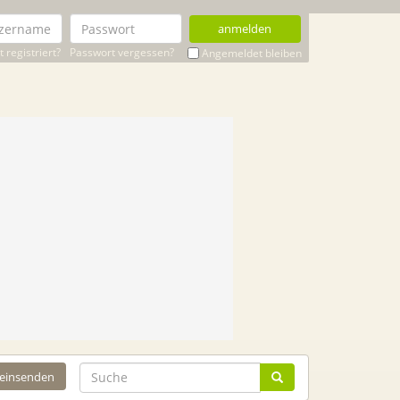
anmelden
 registriert?
Passwort vergessen?
Angemeldet bleiben
 einsenden