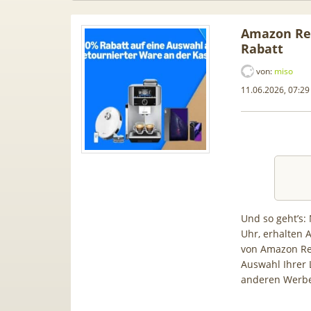
Amazon Ret
Rabatt
von:
miso
11.06.2026, 07:29
Und so geht’s:
Uhr, erhalten
Mobil XL
TCL tragbares 3-in-1
[93€ v
von Amazon Ret
it/s) für
Klimagerät | Kühlen /
Buds! 
Auswahl Ihrer 
0€ AG!
Luftentfeuchten | 9.000 BTU |
19€ + 2
anderen Werbe
App- & Smart-Home-
für 1
Integration