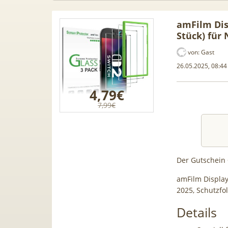
amFilm Dis
Stück) für
von:
Gast
26.05.2025, 08:44
4,79€
7,99€
Der Gutschein
!] 📲 Samsung
50€ Wechselbonus! 🎉 50GB 5G
T
amFilm Display
6GB) für 189€ +
Vodafone Allnet für 7,99€ mtl.
2025, Schutzfo
Vodafone Allnet
| 0,00€ Anschlusskosten | eff.
Details
+ 50€ BONUS
5,91€