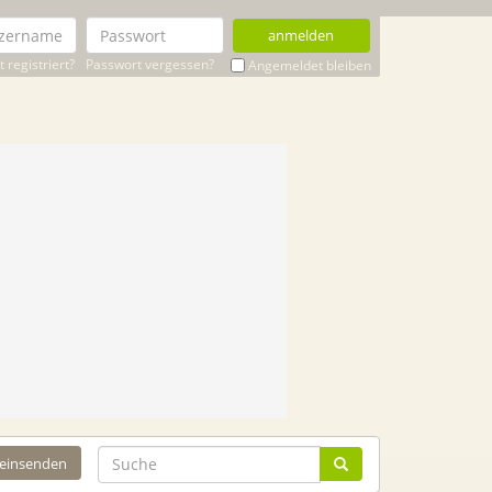
anmelden
 registriert?
Passwort vergessen?
Angemeldet bleiben
 einsenden