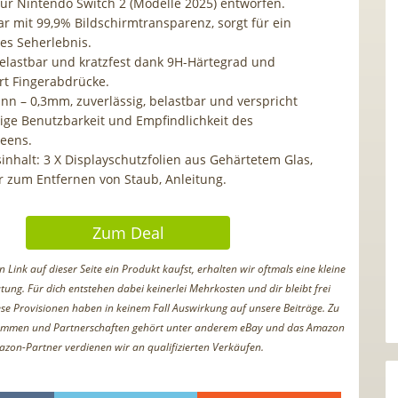
 für Nintendo Switch 2 (Modelle 2025) entworfen.
lar mit 99,9% Bildschirmtransparenz, sorgt für ein
hes Seherlebnis.
elastbar und kratzfest dank 9H-Härtegrad und
rt Fingerabdrücke.
nn – 0,3mm, zuverlässig, belastbar und verspricht
dige Benutzbarkeit und Empfindlichkeit des
eens.
inhalt: 3 X Displayschutzfolien aus Gehärtetem Glas,
r zum Entfernen von Staub, Anleitung.
Zum Deal
Link auf dieser Seite ein Produkt kaufst, erhalten wir oftmals eine kleine
tung. Für dich entstehen dabei keinerlei Mehrkosten und dir bleibt frei
iese Provisionen haben in keinem Fall Auswirkung auf unsere Beiträge. Zu
ammen und Partnerschaften gehört unter anderem eBay und das Amazon
azon-Partner verdienen wir an qualifizierten Verkäufen.