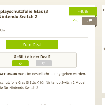
F
playschutzfolie Glas (3
-40%
 Nintendo Switch 2
0
0
 Uhr
Zum Deal
Gefällt dir der Deal?
GFHD4ZD8
muss im Bestellschritt eingegeben werden.
OP 🍿 Netflix Standard + 300
TCL tragbares 3-in
schutzfolie Glas (3 Stück) für Nintendo Switch 2 Model
TV-Sender (280 in HD) via
Klimagerät | Kühle
lie für Nintendo Switch 2
waipu.tv Perfect Plus ab 9€
Luftentfeuchten | 9.00
mtl.
App- & Smart-Hom
Integration