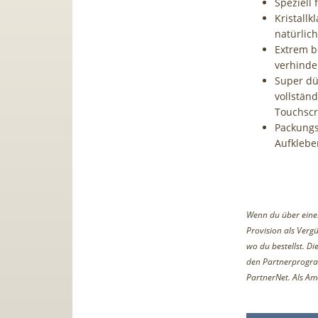
Speziell
Kristallk
natürlic
Extrem b
verhinde
Super dü
vollstän
Touchscr
Packungs
Aufklebe
Wenn du über einen 
Provision als Vergü
wo du bestellst. D
den Partnerprogr
PartnerNet. Als Am