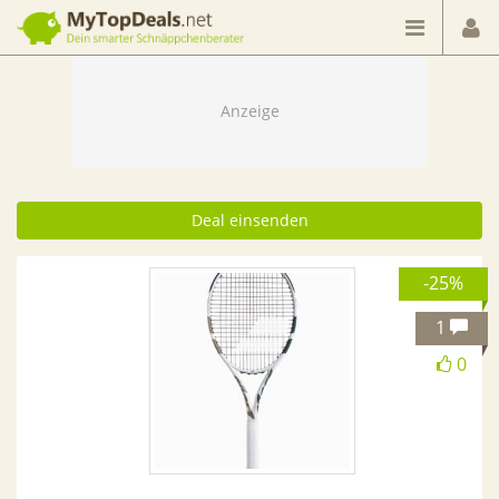
Dein smarter Schnäppchenberater
Deal einsenden
-25%
1
0