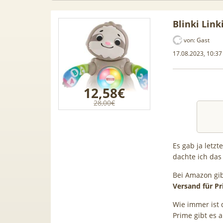
Blinki Link
von:
Gast
17.08.2023, 10:37
12,58€
28,00€
Es gab ja letzt
dachte ich das
 50GB 5G
TOP 🍿 Netflix Standard + 300
TC
Bei Amazon gib
,99€ mtl.
TV-Sender (280 in HD) via
Kli
Versand für P
en | eff.
waipu.tv Perfect Plus ab 9€
Luftent
Wie immer ist 
mtl.
Ap
Prime gibt es 