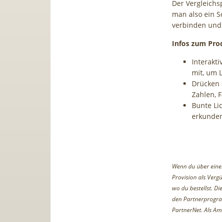
Der Vergleichsp
man also ein S
verbinden und
Infos zum Pro
Interakti
mit, um L
Drücken 
Zahlen, 
Bunte Li
erkunde
Wenn du über einen 
Provision als Vergü
wo du bestellst. D
den Partnerprogr
PartnerNet. Als Am