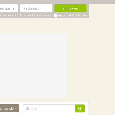
anmelden
 registriert?
Passwort vergessen?
Angemeldet bleiben
 einsenden