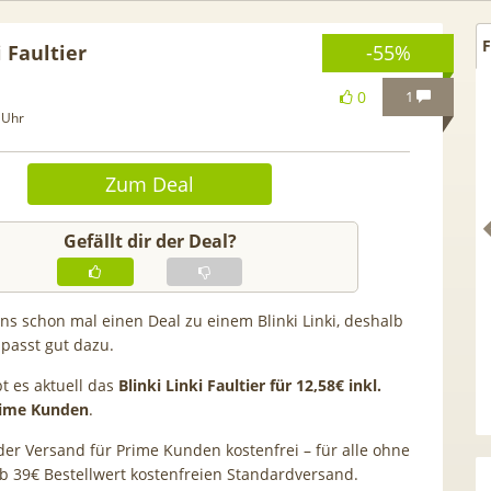
F
i Faultier
-55%
0
1
 Uhr
Zum Deal
Gefällt dir der Deal?
ens schon mal einen Deal zu einem Blinki Linki, deshalb
 passt gut dazu.
L tragbares 3-in-1
[93€ vs. Idealo!] Gratis Pixel
t es aktuell das
Blinki Linki Faultier für 12,58€ inkl.
magerät | Kühlen /
Buds! 😮 Google Pixel 10a fü
rime Kunden
.
feuchten | 9.000 BTU |
19€ + 20GB Vodafone 5G Alln
der Versand für Prime Kunden kostenfrei – für alle ohne
p- & Smart-Home-
für 14,99€ mtl. (Trade-In)
ab 39€ Bestellwert kostenfreien Standardversand.
Integration