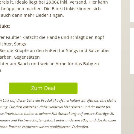
reis lt. Idealo liegt bei 28,00€ inkl. Versand. Hier kann
chnäppchen machen. Die Blinki Linkis können sich
 auch dann mehr Lieder singen.
dukt:
ver Faultier klatscht die Hände und schlägt den Kopf
ichter, Songs
Sie die Knöpfe an den Füßen für Songs und Sätze über
Farben, Gegensätzen
chter am Bauch und weiche Arme für das Baby zu
n
Zum Deal
Link auf dieser Seite ein Produkt kaufst, erhalten wir oftmals eine kleine
tung. Für dich entstehen dabei keinerlei Mehrkosten und dir bleibt frei
iese Provisionen haben in keinem Fall Auswirkung auf unsere Beiträge. Zu
ammen und Partnerschaften gehört unter anderem eBay und das Amazon
azon-Partner verdienen wir an qualifizierten Verkäufen.