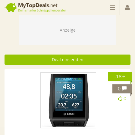
Dein smarter Schnäppchenberater
Deal einsenden
-18%
0
0