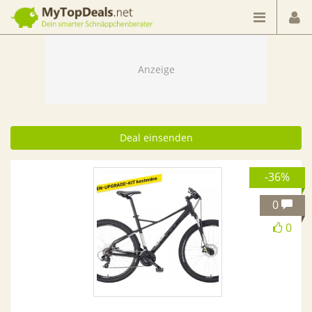
Dein smarter Schnäppchenberater
Deal einsenden
-36%
0
0