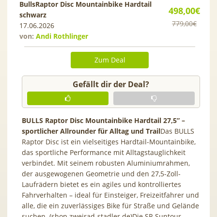
BullsRaptor Disc Mountainbike Hardtail
498,00€
schwarz
779,00€
17.06.2026
von:
Andi Rothlinger
Zum Deal
Gefällt dir der Deal?
BULLS Raptor Disc Mountainbike Hardtail 27,5” –
sportlicher Allrounder für Alltag und Trail
Das BULLS
Raptor Disc ist ein vielseitiges Hardtail-Mountainbike,
das sportliche Performance mit Alltagstauglichkeit
verbindet. Mit seinem robusten Aluminiumrahmen,
der ausgewogenen Geometrie und den 27,5-Zoll-
Laufrädern bietet es ein agiles und kontrolliertes
Fahrverhalten – ideal für Einsteiger, Freizeitfahrer und
alle, die ein zuverlässiges Bike für Straße und Gelände
suchen. (shop.zweirad-stadler.de)Die SR Suntour