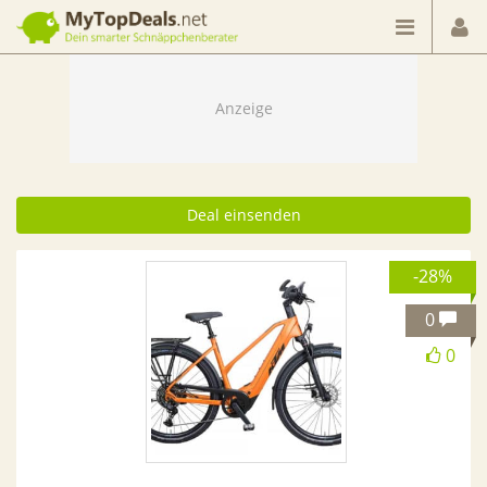
Dein smarter Schnäppchenberater
Deal einsenden
-28%
0
0