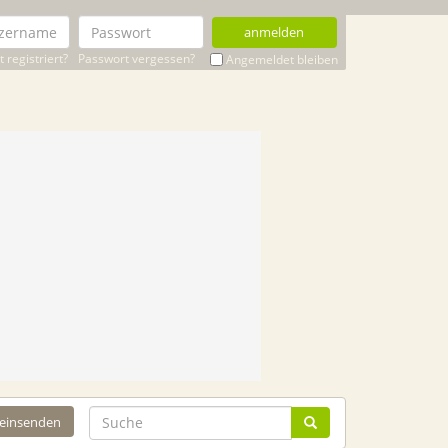
anmelden
 registriert?
Passwort vergessen?
Angemeldet bleiben
 einsenden