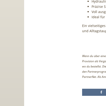
Hydrauli
Präzise S
Voll aus
Ideal für
Ein vielseitige
und Alltagstau
Wenn du über einen 
Provision als Vergü
wo du bestellst. D
den Partnerprogr
PartnerNet. Als Am