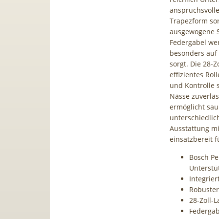
anspruchsvolle
Trapezform sor
ausgewogene Si
Federgabel we
besonders auf 
sorgt. Die 28-
effizientes Ro
und Kontrolle 
Nässe zuverläs
ermöglicht sau
unterschiedlic
Ausstattung mi
einsatzbereit f
Bosch Pe
Unterstü
Integrie
Robuster
28-Zoll-L
Federgab