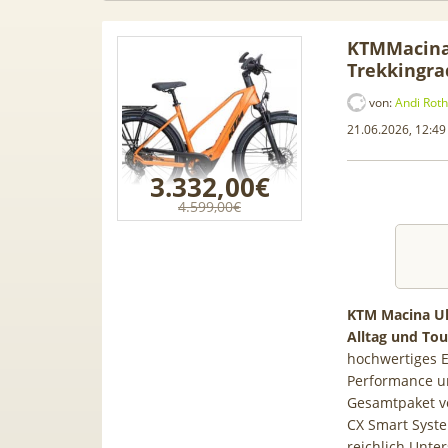
KTMMacina 
Trekkingra
von:
Andi Roth
21.06.2026, 12:49
3.332,00€
4.599,00€
KTM Macina Ult
Alltag und To
gen Leasing
📱 Apple iPhone 17 (256GB) für
[E
hochwertiges E
i A1, A3, S5,
199€ + 70GB Vodafone 5G für
Gala
Performance un
le mehr
34,99€ mtl. (+ 100€ Bonus) |
50GB 
Gesamtpaket ve
80GB für 29,99€ mit GigaKombi
f
CX Smart Syste
reichlich Unte