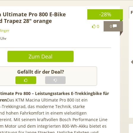
F
Ultimate Pro 800 E-Bike
-28%
d Trapez 28″ orange
0
0
linger
 Uhr
Zum Deal
Gefällt dir der Deal?
imate Pro 800 – Leistungsstarkes E-Trekkingbike für
uren
Das KTM Macina Ultimate Pro 800 ist ein
ff. GRATIS!] 📲 Samsung
50€ Wechselbonus! 🎉 50G
-Trekkingrad, das moderne Technik, starke
xy S26 (256GB) für 169€ +
Vodafone Allnet für 7,99€ 
d hohen Fahrkomfort in einem vielseitigen
5G Otelo Vodafone Allnet
| 0,00€ Anschlusskosten | 
reint. Mit seinem kraftvollen Bosch Performance Line
ür 19,99€ + 50€ BONUS
5,91€
m Motor und dem integrierten 800-Wh-Akku bietet es
rstützung für lange Strecken, tägliche Fahrten und