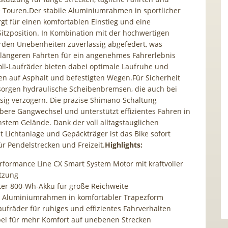
 Touren.Der stabile Aluminiumrahmen in sportlicher
gt für einen komfortablen Einstieg und eine
tzposition. In Kombination mit der hochwertigen
rden Unebenheiten zuverlässig abgefedert, was
längeren Fahrten für ein angenehmes Fahrerlebnis
Zoll-Laufräder bieten dabei optimale Laufruhe und
llen auf Asphalt und befestigten Wegen.Für Sicherheit
sorgen hydraulische Scheibenbremsen, die auch bei
sig verzögern. Die präzise Shimano-Schaltung
bere Gangwechsel und unterstützt effizientes Fahren in
hstem Gelände. Dank der voll alltagstauglichen
t Lichtanlage und Gepäckträger ist das Bike sofort
ür Pendelstrecken und Freizeit.
Highlights:
rformance Line CX Smart System Motor mit kraftvoller
tzung
rter 800-Wh-Akku für große Reichweite
 Aluminiumrahmen in komfortabler Trapezform
aufräder für ruhiges und effizientes Fahrverhalten
el für mehr Komfort auf unebenen Strecken