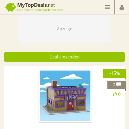
Dein smarter Schnäppchenberater
Deal einsenden
-15%
0
0