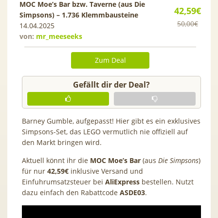
MOC Moe’s Bar bzw. Taverne (aus Die
42,59€
Simpsons) – 1.736 Klemmbausteine
50,00€
14.04.2025
von:
mr_meeseeks
Zum Deal
Gefällt dir der Deal?
Barney Gumble, aufgepasst! Hier gibt es ein exklusives
Simpsons-Set, das LEGO vermutlich nie offiziell auf
den Markt bringen wird.
Aktuell könnt ihr die
MOC Moe’s Bar
(aus
Die Simpsons
)
für nur
42,59€
inklusive Versand und
Einfuhrumsatzsteuer bei
AliExpress
bestellen. Nutzt
dazu einfach den Rabattcode
ASDE03
.