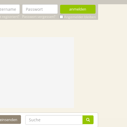
anmelden
 registriert?
Passwort vergessen?
Angemeldet bleiben
 einsenden