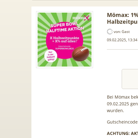
Mömax: 1% 
Halbzeitpu
von:
Gast
09.02.2025, 13:34
Bei Mömax bek
09.02.2025 gena
 Samsung
50€ Wechselbonus! 🎉 50GB 5G
TOP 
wurden.
für 189€ +
Vodafone Allnet für 7,99€ mtl.
TV-
fone Allnet
| 0,00€ Anschlusskosten | eff.
waip
Gutscheincode
€ BONUS
5,91€
ACHTUNG: AKT