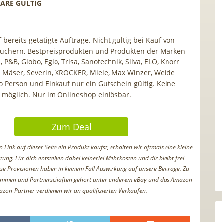
ARE GÜLTIG
f bereits getätigte Aufträge. Nicht gültig bei Kauf von
Büchern, Bestpreisprodukten und Produkten der Marken
 P&B, Globo, Eglo, Trisa, Sanotechnik, Silva, ELO, Knorr
, Mäser, Severin, XROCKER, Miele, Max Winzer, Weide
 Person und Einkauf nur ein Gutschein gültig. Keine
möglich. Nur im Onlineshop einlösbar.
Zum Deal
Link auf dieser Seite ein Produkt kaufst, erhalten wir oftmals eine kleine
tung. Für dich entstehen dabei keinerlei Mehrkosten und dir bleibt frei
iese Provisionen haben in keinem Fall Auswirkung auf unsere Beiträge. Zu
ammen und Partnerschaften gehört unter anderem eBay und das Amazon
azon-Partner verdienen wir an qualifizierten Verkäufen.