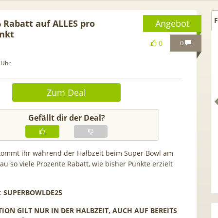
F
Rabatt auf ALLES pro
Angebot
nkt
0
0
 Uhr
Zum Deal
Gefällt dir der Deal?
ommt ihr während der Halbzeit beim Super Bowl am
u so viele Prozente Rabatt, wie bisher Punkte erzielt
 Netflix Standard + 300
TCL tragbares 3-in-1
Sender (280 in HD) via
Klimagerät | Kühlen /
u.tv Perfect Plus ab 9€
Luftentfeuchten | 9.000 BT
:
SUPERBOWLDE25
mtl.
App- & Smart-Home-
ION GILT NUR IN DER HALBZEIT, AUCH AUF BEREITS
Integration