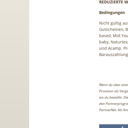
REDUZIERTE W
Bedingungen
Nicht gültig au
Gutscheinen, 
based, Mid.You,
baby, Naturtex
und Acamp. Pro
Barauszahlung 
Wenn du über einen 
Provision als Vergü
wo du bestellst. D
den Partnerprogr
PartnerNet. Als Am