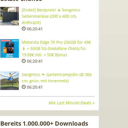
[Endet] Bestpreis! ☀️ Songmics
Seitenmarkise (200 x 400 cm,
Anthrazit)
06:20:40
Motorola Edge 70 Pro 256GB für 49€
📱 + 50GB 5G (Vodafone Otelo) für
19,99€ mtl. + 50€ Bonus
06:20:40
Songmics 🦘 Gartentrampolin (Ø 366
cm, grün, mit Innennetz)
06:20:40
Alle Last Minute-Deals »
Bereits 1.000.000+ Downloads