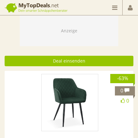
Dein smarter Schnäppchenberater
Deal einsenden
-63%
0
0