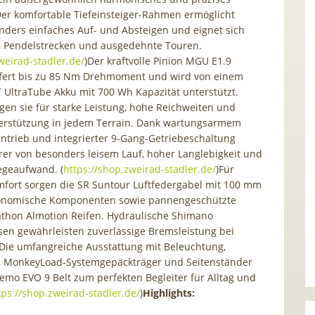
Der komfortable Tiefeinsteiger-Rahmen ermöglicht
nders einfaches Auf- und Absteigen und eignet sich
ag, Pendelstrecken und ausgedehnte Touren.
weirad-stadler.de/
)Der kraftvolle Pinion MGU E1.9
efert bis zu 85 Nm Drehmoment und wird von einem
IT UltraTube Akku mit 700 Wh Kapazität unterstützt.
n sie für starke Leistung, hohe Reichweiten und
erstützung in jedem Terrain. Dank wartungsarmem
trieb und integrierter 9-Gang-Getriebeschaltung
hrer von besonders leisem Lauf, hoher Langlebigkeit und
egeaufwand. (
https://shop.zweirad-stadler.de/
)Für
fort sorgen die SR Suntour Luftfedergabel mit 100 mm
onomische Komponenten sowie pannengeschützte
thon Almotion Reifen. Hydraulische Shimano
en gewährleisten zuverlässige Bremsleistung bei
Die umfangreiche Ausstattung mit Beleuchtung,
, MonkeyLoad-Systemgepäckträger und Seitenständer
emo EVO 9 Belt zum perfekten Begleiter für Alltag und
tps://shop.zweirad-stadler.de/
)
Highlights: