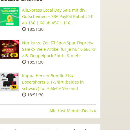
AliExpress Local Day Sale mit div.
Gutscheinen + 33€ PayPal Rabatt: 2€
ab 18€ | 6€ ab 45€ | 11€…
18:51:29
Nur kurze Zeit 💥 SportSpar Fixpreis-
Sale 🥳 Viele Artikel für je nur 6,66€ 👕
z.B. Doppelpack Shirts & mehr
18:51:29
Kappa Herren Bundle 👕🩲
Boxershorts & T-Shirt (beides in
schwarz) für 6,66€ + Versand
18:51:29
Alle Last Minute-Deals »