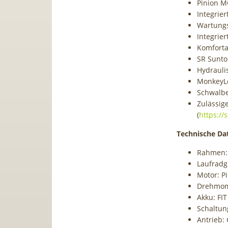
Pinion 
Integrie
Wartung
Integrie
Komforta
SR Sunto
Hydraul
MonkeyL
Schwalbe
Zulässig
(
https://
Technische Da
Rahmen: 
Laufradg
Motor: P
Drehmom
Akku: FI
Schaltun
Antrieb: