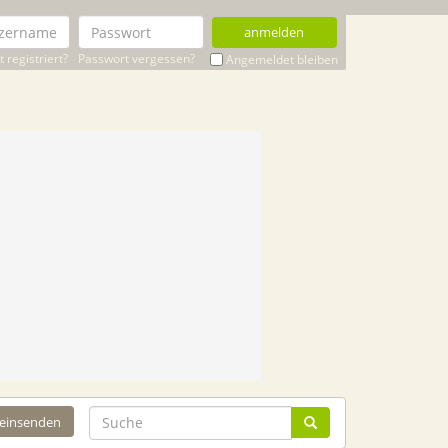
anmelden
 registriert?
Passwort vergessen?
Angemeldet bleiben
 einsenden