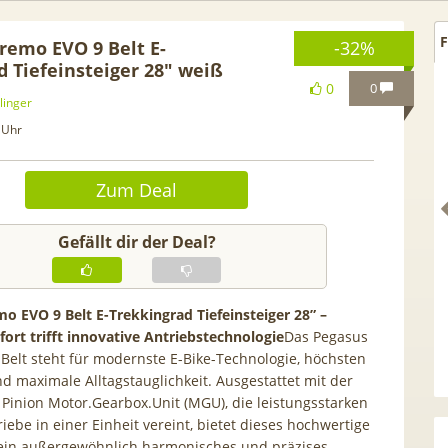
F
remo EVO 9 Belt E-
-32%
d Tiefeinsteiger 28″ weiß
0
0
linger
 Uhr
Zum Deal
Gefällt dir der Deal?
o EVO 9 Belt E-Trekkingrad Tiefeinsteiger 28” –
rt trifft innovative Antriebstechnologie
Das Pegasus
Netflix Standard + 300
TCL tragbares 3-in-1
Belt steht für modernste E-Bike-Technologie, höchsten
nder (280 in HD) via
Klimagerät | Kühlen /
d maximale Alltagstauglichkeit. Ausgestattet mit der
tv Perfect Plus ab 9€
Luftentfeuchten | 9.000 BTU 
 Pinion Motor.Gearbox.Unit (MGU), die leistungsstarken
mtl.
App- & Smart-Home-
ebe in einer Einheit vereint, bietet dieses hochwertige
Integration
 ein außergewöhnlich harmonisches und präzises