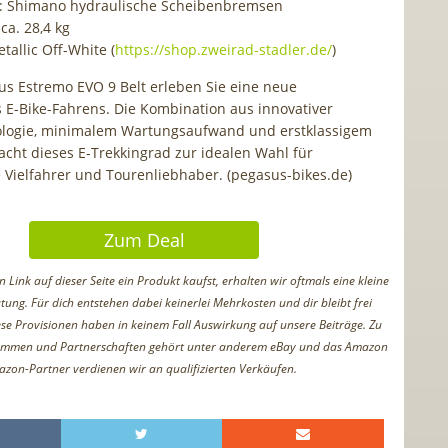
: Shimano hydraulische Scheibenbremsen
ca. 28,4 kg
tallic Off-White (
https://shop.zweirad-stadler.de/
)
s Estremo EVO 9 Belt erleben Sie eine neue
 E-Bike-Fahrens. Die Kombination aus innovativer
ologie, minimalem Wartungsaufwand und erstklassigem
cht dieses E-Trekkingrad zur idealen Wahl für
 Vielfahrer und Tourenliebhaber. (pegasus-bikes.de)
Zum Deal
Link auf dieser Seite ein Produkt kaufst, erhalten wir oftmals eine kleine
tung. Für dich entstehen dabei keinerlei Mehrkosten und dir bleibt frei
iese Provisionen haben in keinem Fall Auswirkung auf unsere Beiträge. Zu
ammen und Partnerschaften gehört unter anderem eBay und das Amazon
azon-Partner verdienen wir an qualifizierten Verkäufen.