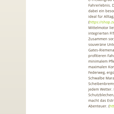
Fahrerlebnis. 
dabei ein beso
ideal für Allt
(
https://shop.z
Mittelmotor li
integrierten F
Zusammen sorge
souveräne Unt
Gates-Riemenan
profitieren Fa
minimalem Pfl
maximalen Kom
Federweg, erg
Schwalbe Mara
Scheibenbrems
jedem Wetter. 
Schutzblechen
macht das Estr
Abenteuer. (
ht