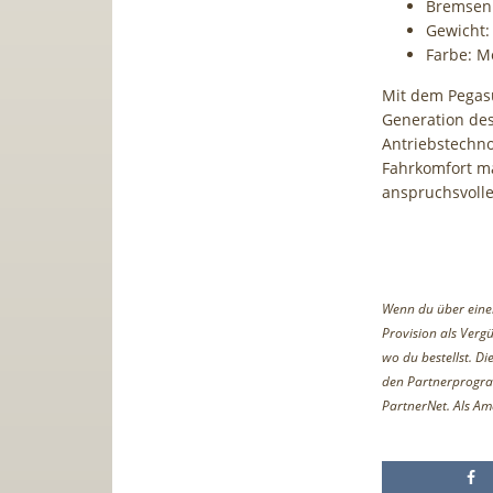
Bremsen
Gewicht: 
Farbe: Me
Mit dem Pegasu
Generation des
Antriebstechn
Fahrkomfort ma
anspruchsvolle
Wenn du über einen 
Provision als Vergü
wo du bestellst. D
den Partnerprogr
PartnerNet. Als Am