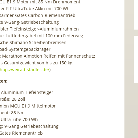
MGU E1.9 Motor mit 85 Nm Drehmoment
rter FIT UltraTube Akku mit 700 Wh
sarmer Gates Carbon-Riemenantrieb
rte 9-Gang-Getriebeschaltung
bler Tiefeinsteiger-Aluminiumrahmen
ur Luftfedergabel mit 100 mm Federweg
ische Shimano Scheibenbremsen
oad-Systemgepäckträger
 Marathon Almotion Reifen mit Pannenschutz
es Gesamtgewicht von bis zu 150 kg
shop.zweirad-stadler.de/
)
ten:
Aluminium Tiefeinsteiger
röße: 28 Zoll
inion MGU E1.9 Mittelmotor
ent: 85 Nm
T UltraTube 700 Wh
g: 9-Gang Getriebeschaltung
 Gates Riemenantrieb