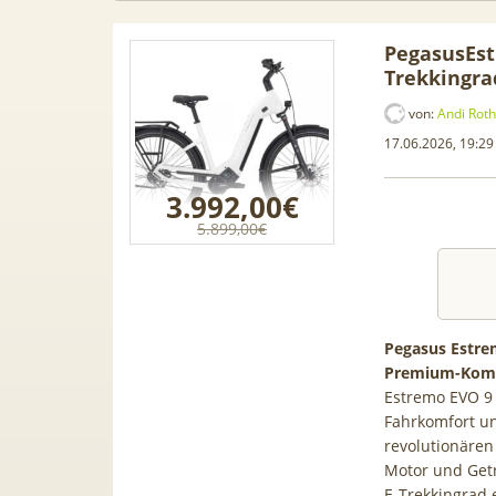
PegasusEst
Trekkingra
von:
Andi Roth
17.06.2026, 19:29
3.992,00€
5.899,00€
Pegasus Estrem
Premium-Komfo
Samsung
50€ Wechselbonus! 🎉 50GB 5G
TOP 🍿 
Estremo EVO 9 
ür 189€ +
Vodafone Allnet für 7,99€ mtl.
TV-Se
Fahrkomfort un
ne Allnet
| 0,00€ Anschlusskosten | eff.
waipu.
revolutionären
 BONUS
5,91€
Motor und Getri
E-Trekkingrad