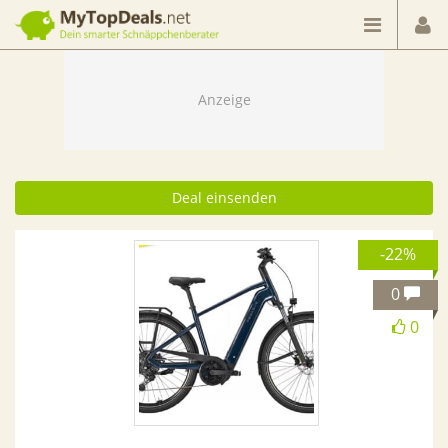
Dein smarter Schnäppchenberater
Deal einsenden
-22%
0
0