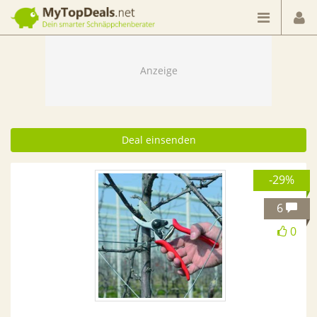
Dein smarter Schnäppchenberater
Deal einsenden
-29%
6
0