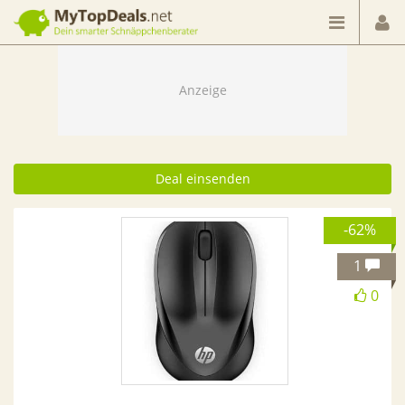
Dein smarter Schnäppchenberater
Deal einsenden
-62%
1
0