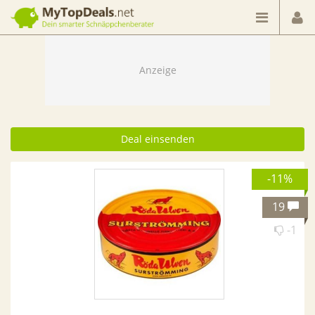
Dein smarter Schnäppchenberater
Deal einsenden
-11%
19
-1