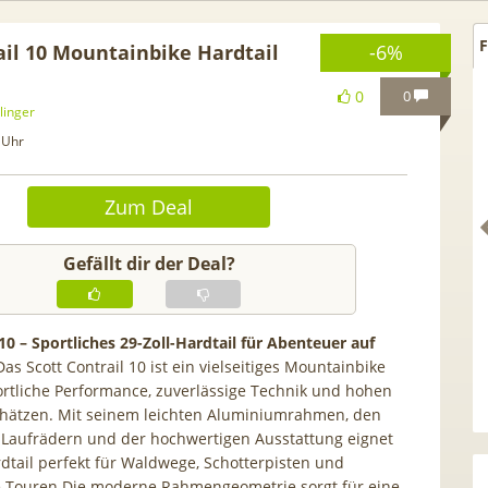
F
ail 10 Mountainbike Hardtail
-6%
0
0
linger
 Uhr
Zum Deal
Gefällt dir der Deal?
 10 – Sportliches 29-Zoll-Hardtail für Abenteuer auf
Das Scott Contrail 10 ist ein vielseitiges Mountainbike
. GRATIS!] 📲 Samsung
50€ Wechselbonus! 🎉 50GB 
sportliche Performance, zuverlässige Technik und hohen
 S26 (256GB) für 169€ +
Vodafone Allnet für 7,99€ mt
chätzen. Mit seinem leichten Aluminiumrahmen, den
G Otelo Vodafone Allnet
| 0,00€ Anschlusskosten | ef
-Laufrädern und der hochwertigen Ausstattung eignet
 19,99€ + 50€ BONUS
5,91€
rdtail perfekt für Waldwege, Schotterpisten und
e Touren.Die moderne Rahmengeometrie sorgt für eine