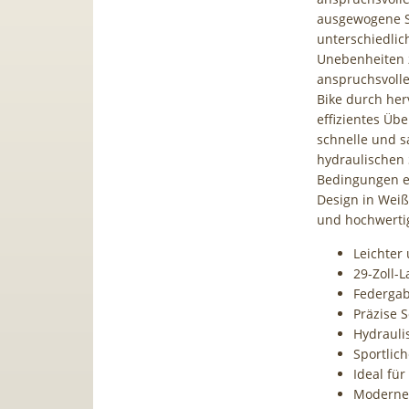
ausgewogene Si
unterschiedlic
Unebenheiten z
anspruchsvolle
Bike durch her
effizientes Üb
schnelle und s
hydraulischen
Bedingungen ei
Design in Wei
und hochwerti
Leichter
29-Zoll-
Federgab
Präzise 
Hydrauli
Sportlich
Ideal fü
Modernes