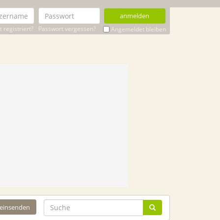
anmelden
 registriert?
Passwort vergessen?
Angemeldet bleiben
 einsenden