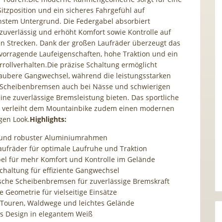
tzposition und ein sicheres Fahrgefühl auf
hstem Untergrund. Die Federgabel absorbiert
uverlässig und erhöht Komfort sowie Kontrolle auf
n Strecken. Dank der großen Laufräder überzeugt das
vorragende Laufeigenschaften, hohe Traktion und ein
errollverhalten.Die präzise Schaltung ermöglicht
aubere Gangwechsel, während die leistungsstarken
 Scheibenbremsen auch bei Nässe und schwierigen
ne zuverlässige Bremsleistung bieten. Das sportliche
ß verleiht dem Mountainbike zudem einen modernen
gen Look.
Highlights:
 und robuster Aluminiumrahmen
Laufräder für optimale Laufruhe und Traktion
el für mehr Komfort und Kontrolle im Gelände
Schaltung für effiziente Gangwechsel
sche Scheibenbremsen für zuverlässige Bremskraft
e Geometrie für vielseitige Einsätze
r Touren, Waldwege und leichtes Gelände
 Design in elegantem Weiß