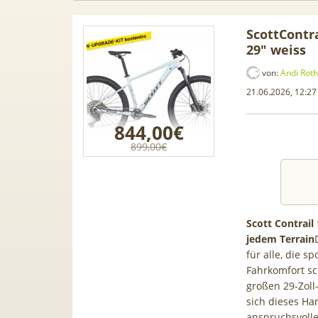
ScottContr
29″ weiss
von:
Andi Roth
21.06.2026, 12:27
844,00€
899,00€
Scott Contrail
jedem Terrain
n Leasing
📱 Apple iPhone 17 (256GB) für
[Eff
für alle, die 
A1, A3, S5,
199€ + 70GB Vodafone 5G für
Galaxy
Fahrkomfort s
 mehr
34,99€ mtl. (+ 100€ Bonus) |
50GB 5
großen 29-Zoll
80GB für 29,99€ mit GigaKombi
für
sich dieses Ha
anspruchsvoll