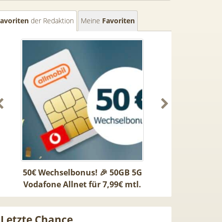
avoriten
der Redaktion
Meine
Favoriten
50€ Wechselbonus! 🎉 50GB 5G
TOP 🍿 Netflix Stand
Vodafone Allnet für 7,99€ mtl.
TV-Sender (280 in 
| 0,00€ Anschlusskosten | eff.
waipu.tv Perfect Pl
5,91€
mtl.
Letzte Chance