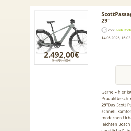
ScottPassag
29″
von:
Andi Roth
14.06.2026, 16:03
2.492,00€
3.499,00€
Gerne – hier is
Produktbeschr
do
Audi Gebrauchtwagen Leasing
📱 Apple iPho
29”
Das Scott P
€ +
ab 229€ mtl. 🚘 Audi A1, A3, S5,
199€ + 70GB
schnell, komfo
für
Q3, SQ5 & viele mehr
34,99€ mtl.
modernen Urba
s
80GB für 29,
leichten Bosch
sportliche Fahr