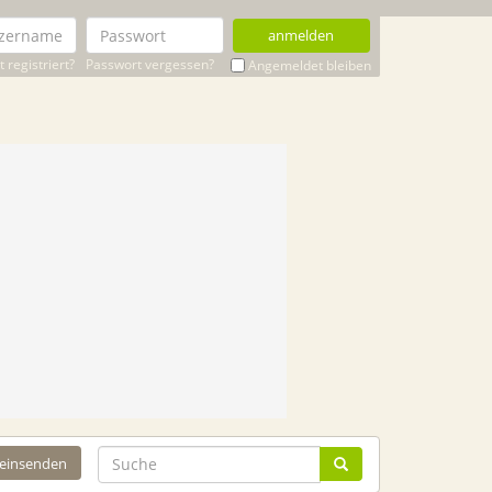
anmelden
 registriert?
Passwort vergessen?
Angemeldet bleiben
 einsenden