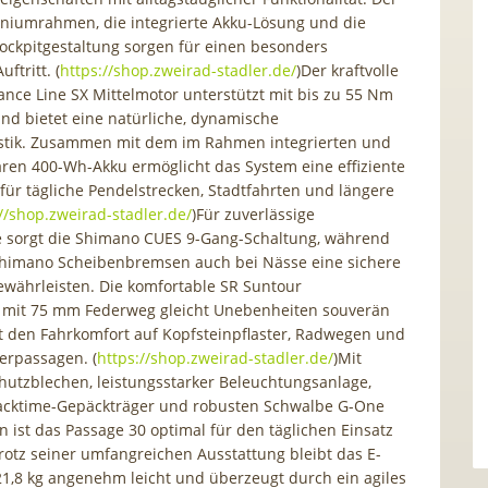
niumrahmen, die integrierte Akku-Lösung und die
ckpitgestaltung sorgen für einen besonders
ftritt. (
https://shop.zweirad-stadler.de/⁠
)Der kraftvolle
nce Line SX Mittelmotor unterstützt mit bis zu 55 Nm
d bietet eine natürliche, dynamische
istik. Zusammen mit dem im Rahmen integrierten und
en 400-Wh-Akku ermöglicht das System eine effiziente
für tägliche Pendelstrecken, Stadtfahrten und längere
//shop.zweirad-stadler.de/⁠
)Für zuverlässige
e sorgt die Shimano CUES 9-Gang-Schaltung, während
Shimano Scheibenbremsen auch bei Nässe eine sichere
währleisten. Die komfortable SR Suntour
l mit 75 mm Federweg gleicht Unebenheiten souverän
 den Fahrkomfort auf Kopfsteinpflaster, Radwegen und
terpassagen. (
https://shop.zweirad-stadler.de/⁠
)Mit
chutzblechen, leistungsstarker Beleuchtungsanlage,
acktime-Gepäckträger und robusten Schwalbe G-One
n ist das Passage 30 optimal für den täglichen Einsatz
Trotz seiner umfangreichen Ausstattung bleibt das E-
21,8 kg angenehm leicht und überzeugt durch ein agiles