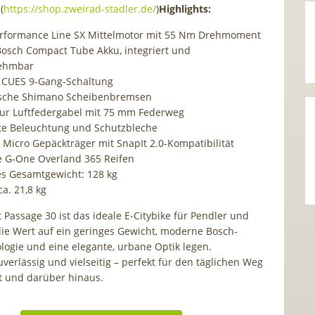
(
https://shop.zweirad-stadler.de/⁠
)
Highlights:
rformance Line SX Mittelmotor mit 55 Nm Drehmoment
osch Compact Tube Akku, integriert und
ehmbar
 CUES 9-Gang-Schaltung
ische Shimano Scheibenbremsen
ur Luftfedergabel mit 75 mm Federweg
rte Beleuchtung und Schutzbleche
 Micro Gepäckträger mit SnapIt 2.0-Kompatibilität
 G-One Overland 365 Reifen
es Gesamtgewicht: 128 kg
a. 21,8 kg
 Passage 30 ist das ideale E-Citybike für Pendler und
 die Wert auf ein geringes Gewicht, moderne Bosch-
logie und eine elegante, urbane Optik legen.
verlässig und vielseitig – perfekt für den täglichen Weg
t und darüber hinaus.