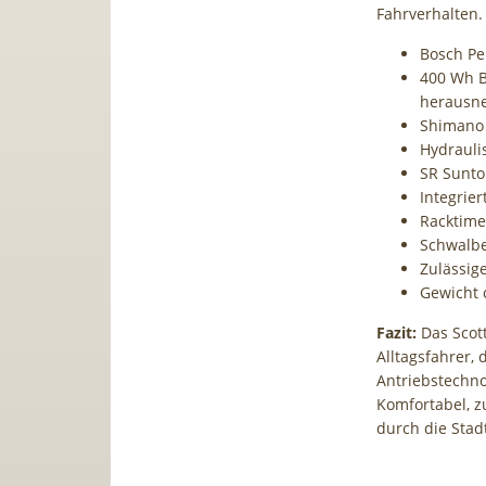
Fahrverhalten. 
Bosch Pe
400 Wh B
herausn
Shimano
Hydraul
SR Sunto
Integrie
Racktime
Schwalbe
Zulässig
Gewicht c
Fazit:
Das Scott
Alltagsfahrer,
Antriebstechno
Komfortabel, zu
durch die Stad