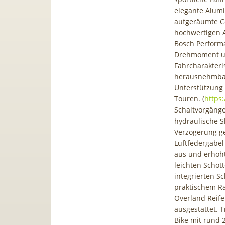
elegante Alumi
aufgeräumte Co
hochwertigen Au
Bosch Performa
Drehmoment un
Fahrcharakter
herausnehmbar
Unterstützung 
Touren. (
https:
Schaltvorgäng
hydraulische 
Verzögerung ge
Luftfedergabe
aus und erhöht
leichten Schot
integrierten S
praktischem R
Overland Reife
ausgestattet. 
Bike mit rund 