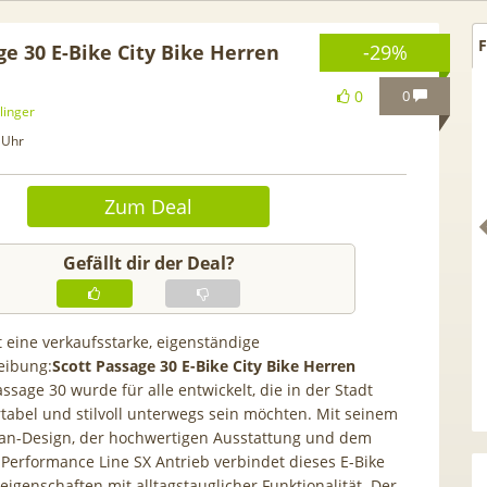
F
e 30 E-Bike City Bike Herren
-29%
0
0
linger
 Uhr
Zum Deal
Gefällt dir der Deal?
t eine verkaufsstarke, eigenständige
eibung:
Scott Passage 30 E-Bike City Bike Herren
ne 17 (256GB) für
[Eff. GRATIS!] 📲 Samsung
assage 30 wurde für alle entwickelt, die in der Stadt
 Vodafone 5G für
Galaxy S26 (256GB) für 169€ +
rtabel und stilvoll unterwegs sein möchten. Mit seinem
 (+ 100€ Bonus) |
50GB 5G Otelo Vodafone Allnet
n-Design, der hochwertigen Ausstattung und dem
99€ mit GigaKombi
für 19,99€ + 50€ BONUS
 Performance Line SX Antrieb verbindet dieses E-Bike
eigenschaften mit alltagstauglicher Funktionalität. Der