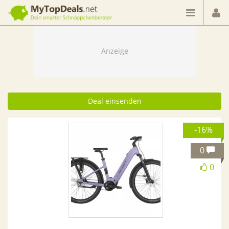
Dein smarter Schnäppchenberater
Deal einsenden
-16%
0
0