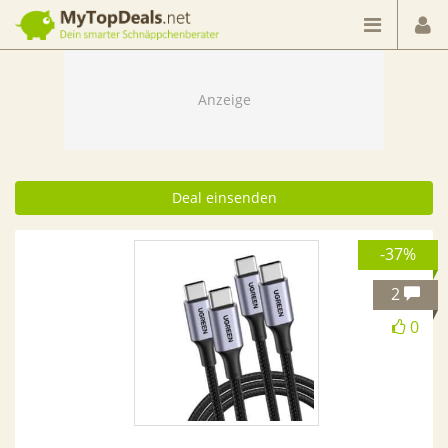
Dein smarter Schnäppchenberater
Deal einsenden
-37%
2
0